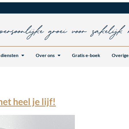
 diensten
Over ons
Gratis e-boek
Overige
 heel je lijf!