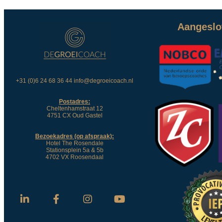
Aangeslot
+31 (0)6 24 68 36 44 info@degroeicoach.nl
Postadres:
Cheltenhamstraat 12
4751 CX Oud Gastel
Bezoekadres (op afspraak):
Hotel The Rosendale
Stationsplein 5a & 5b
4702 VX Roosendaal