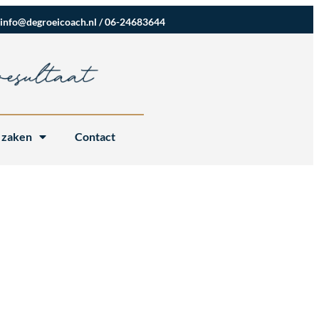
info@degroeicoach.nl
/
06-24683644
 zaken
Contact