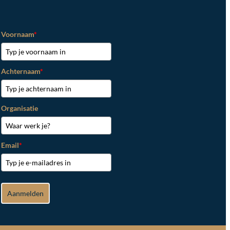
Voornaam
*
Achternaam
*
Organisatie
Email
*
Aanmelden