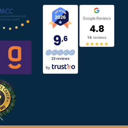
Google Reviews
4.8
9
,6
16
reviews
23 reviews
by