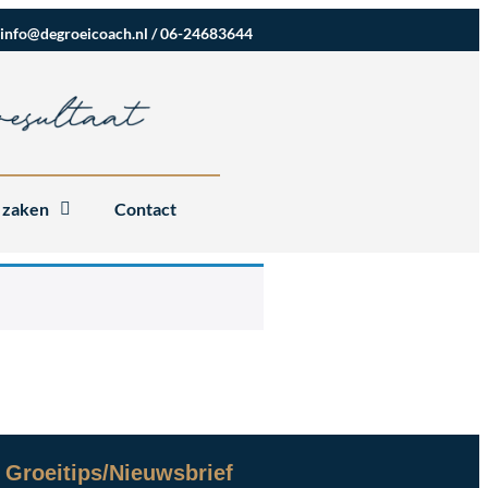
info@degroeicoach.nl
/
06-24683644
 zaken
Contact
Groeitips/Nieuwsbrief