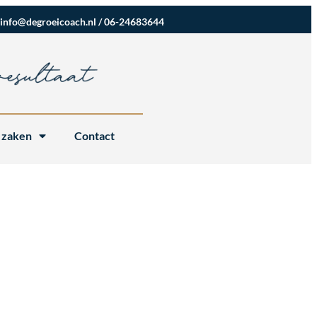
info@degroeicoach.nl
/
06-24683644
 zaken
Contact