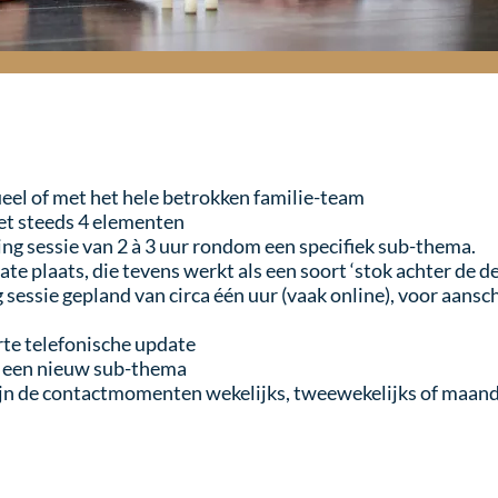
ueel of met het hele betrokken familie-team
et steeds 4 elementen
ng sessie van 2 à 3 uur rondom een specifiek sub-thema.
te plaats, die tevens werkt als een soort ‘stok achter de d
 sessie gepland van circa één uur (vaak online), voor aans
rte telefonische update
t een nieuw sub-thema
ijn de contactmomenten wekelijks, tweewekelijks of maand