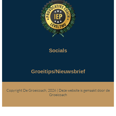
Socials
Groeitips/Nieuwsbrief
Copyright De Groeicoach, 2026 | Deze website is gemaakt door de
Groeicoach