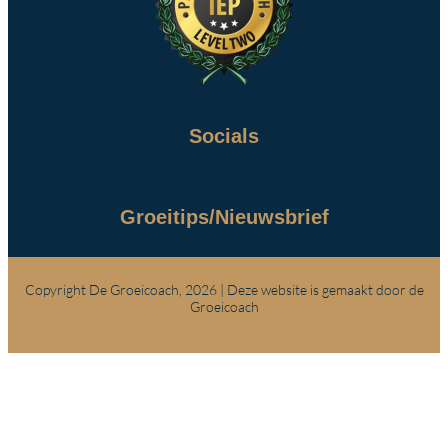
Socials
Groeitips/Nieuwsbrief
Copyright De Groeicoach, 2026 | Deze website is gemaakt door de
Groeicoach