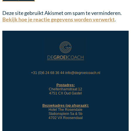
Deze site gebruikt Akismet om spam te verminderen.
Bekijk hoe je reactie gegevens worden verwerkt
.
+31 (0)6 24 68 36 44 info@degroeicoach.nl
Postadres:
Cheltenhamstraat 12
4751 CX Oud Gastel
Bezoekadres (op afspraak):
Hotel The Rosendale
Stationsplein 5a & 5b
4702 VX Roosendaal