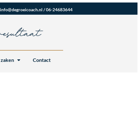
info@degroeicoach.nl
/
06-24683644
 zaken
Contact