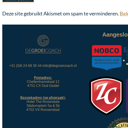
Deze site gebruikt Akismet om spam te verminderen.
Bek
Aangeslot
+31 (0)6 24 68 36 44 info@degroeicoach.nl
Postadres:
Cheltenhamstraat 12
4751 CX Oud Gastel
Bezoekadres (op afspraak):
Hotel The Rosendale
Stationsplein 5a & 5b
4702 VX Roosendaal