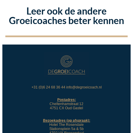
Leer ook de andere
Groeicoaches beter kennen
+31 (0)6 24 68 36 44 info@degroeicoach.nl
Postadres:
Cheltenhamstraat 12
4751 CX Oud Gastel
Bezoekadres (op afspraak):
Hotel The Rosendale
Stationsplein 5a & 5b