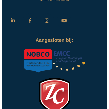
4702 VX Roosendaal
Aangesloten bij: