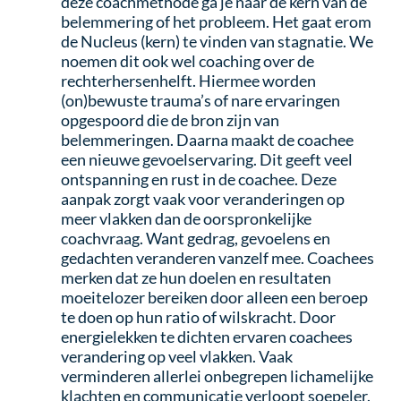
deze coachmethode ga je naar de kern van de
belemmering of het probleem. Het gaat erom
de Nucleus (kern) te vinden van stagnatie. We
noemen dit ook wel coaching over de
rechterhersenhelft. Hiermee worden
(on)bewuste trauma’s of nare ervaringen
opgespoord die de bron zijn van
belemmeringen. Daarna maakt de coachee
een nieuwe gevoelservaring. Dit geeft veel
ontspanning en rust in de coachee. Deze
aanpak zorgt vaak voor veranderingen op
meer vlakken dan de oorspronkelijke
coachvraag. Want gedrag, gevoelens en
gedachten veranderen vanzelf mee. Coachees
merken dat ze hun doelen en resultaten
moeitelozer bereiken door alleen een beroep
te doen op hun ratio of wilskracht. Door
energielekken te dichten ervaren coachees
verandering op veel vlakken. Vaak
verminderen allerlei onbegrepen lichamelijke
klachten en communicatie verloopt soepeler.