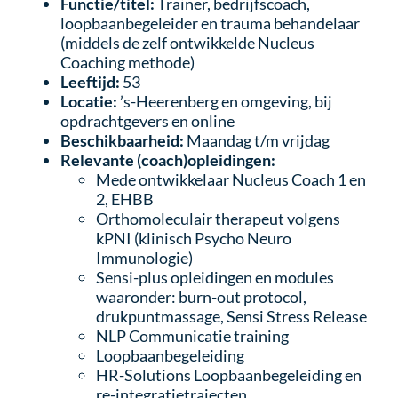
Functie/titel:
Trainer, bedrijfscoach,
loopbaanbegeleider en trauma behandelaar
(middels de zelf ontwikkelde Nucleus
Coaching methode)
Leeftijd:
53
Locatie:
’s-Heerenberg en omgeving, bij
opdrachtgevers en online
Beschikbaarheid:
Maandag t/m vrijdag
Relevante (coach)opleidingen:
Mede ontwikkelaar Nucleus Coach 1 en
2, EHBB
Orthomoleculair therapeut volgens
kPNI (klinisch Psycho Neuro
Immunologie)
Sensi-plus opleidingen en modules
waaronder: burn-out protocol,
drukpuntmassage, Sensi Stress Release
NLP Communicatie training
Loopbaanbegeleiding
HR-Solutions Loopbaanbegeleiding en
re-integratietrajecten