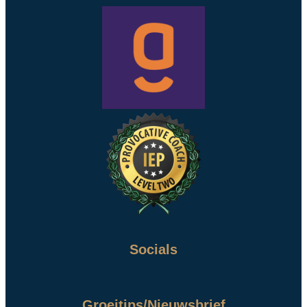
Socials
Groeitips/Nieuwsbrief