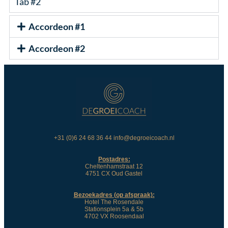
Tab #2
Accordeon #1
Accordeon #2
+31 (0)6 24 68 36 44 info@degroeicoach.nl
Postadres:
Cheltenhamstraat 12
4751 CX Oud Gastel
Bezoekadres (op afspraak):
Hotel The Rosendale
Stationsplein 5a & 5b
4702 VX Roosendaal