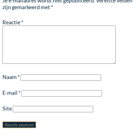
Je e-mailadres wordt niet gepubliceerd.
Vereiste velden
zijn gemarkeerd met
*
Reactie
*
Naam
*
E-mail
*
Site