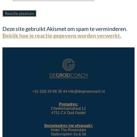
Deze site gebruikt Akismet om spam te verminderen.
Bekijk hoe je reactie gegevens worden verwerkt
.
+31 (0)6 24 68 36 44 info@degroeicoach.nl
Postadres:
Cheltenhamstraat 12
4751 CX Oud Gastel
Bezoekadres (op afspraak):
Hotel The Rosendale
Stationsplein 5a & 5b