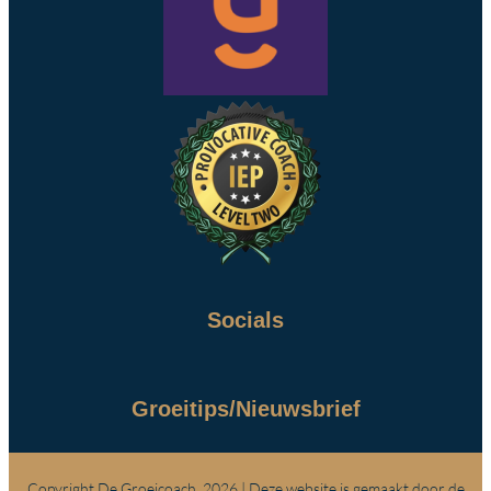
Socials
Groeitips/Nieuwsbrief
Copyright De Groeicoach, 2026 | Deze website is gemaakt door de