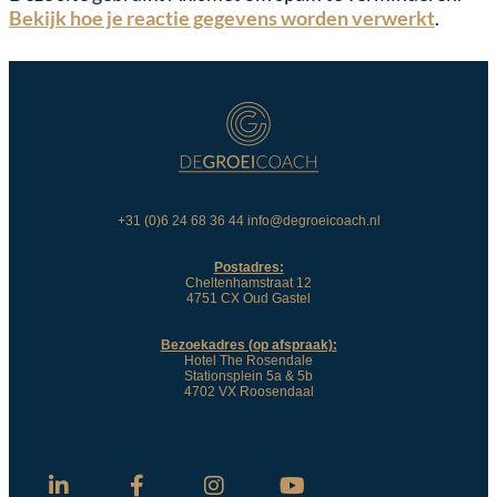
Bekijk hoe je reactie gegevens worden verwerkt
.
+31 (0)6 24 68 36 44 info@degroeicoach.nl
Postadres:
Cheltenhamstraat 12
4751 CX Oud Gastel
Bezoekadres (op afspraak):
Hotel The Rosendale
Stationsplein 5a & 5b
4702 VX Roosendaal