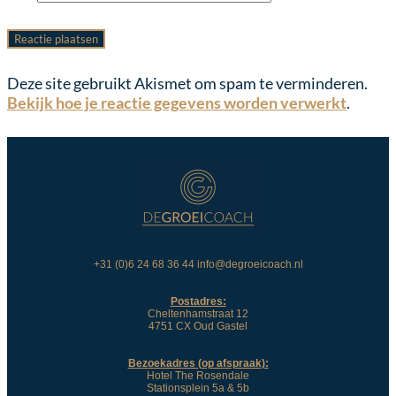
Deze site gebruikt Akismet om spam te verminderen.
Bekijk hoe je reactie gegevens worden verwerkt
.
+31 (0)6 24 68 36 44 info@degroeicoach.nl
Postadres:
Cheltenhamstraat 12
4751 CX Oud Gastel
Bezoekadres (op afspraak):
Hotel The Rosendale
Stationsplein 5a & 5b