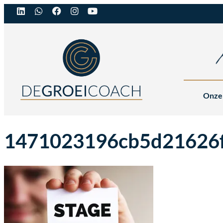
Onze
1471023196cb5d21626