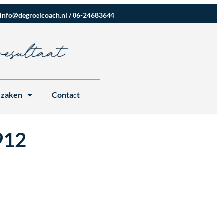
info@degroeicoach.nl
/
06-24683644
 zaken
Contact
912