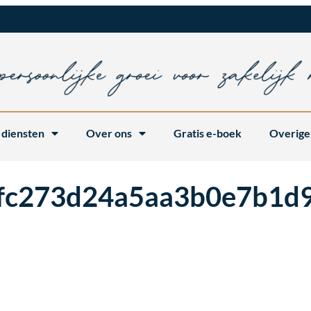
 diensten
Over ons
Gratis e-boek
Overige
fc273d24a5aa3b0e7b1d