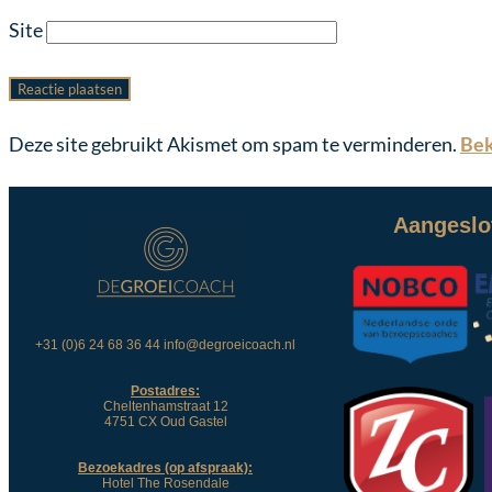
Site
Deze site gebruikt Akismet om spam te verminderen.
Bek
Aangeslot
+31 (0)6 24 68 36 44 info@degroeicoach.nl
Postadres:
Cheltenhamstraat 12
4751 CX Oud Gastel
Bezoekadres (op afspraak):
Hotel The Rosendale